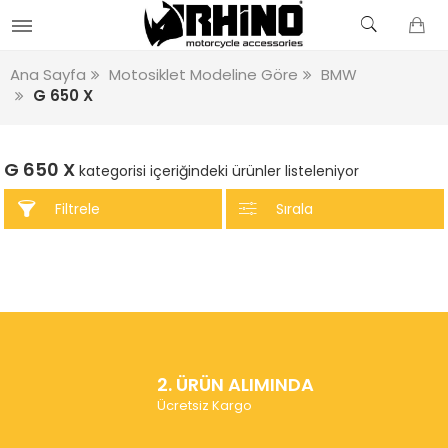
Ana Sayfa
Motosiklet Modeline Göre
BMW
G 650 X
G 650 X
kategorisi içeriğindeki ürünler listeleniyor
Filtrele
Sırala
2. ÜRÜN ALIMINDA
Ücretsiz Kargo