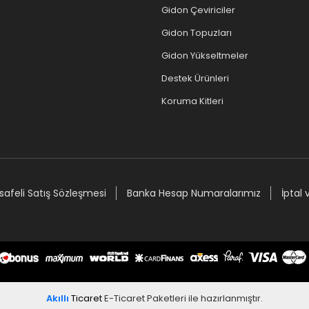
Gidon Çeviriciler
Gidon Topuzları
Gidon Yükseltmeler
Destek Ürünleri
Koruma Kitleri
afeli Satış Sözleşmesi
Banka Hesap Numaralarımız
İptal 
Akıllı
Ticaret
E-Ticaret Paketleri
ile hazırlanmıştır.