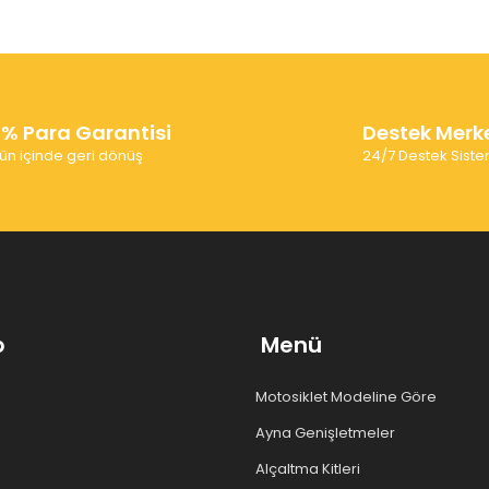
0% Para Garantisi
Destek Merk
ün içinde geri dönüş
24/7 Destek Siste
p
Menü
Motosiklet Modeline Göre
Ayna Genişletmeler
Alçaltma Kitleri