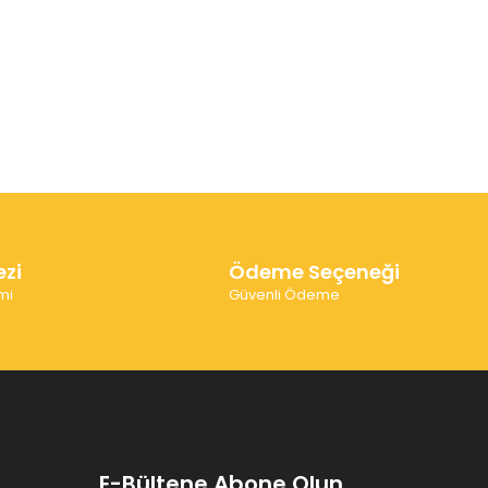
ezi
Ödeme Seçeneği
mi
Güvenli Ödeme
E-Bültene Abone Olun