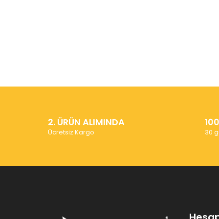
2. ÜRÜN ALIMINDA
10
Ücretsiz Kargo
30 g
Hesa