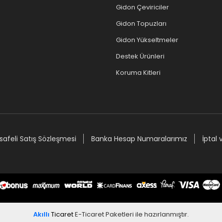
Gidon Çeviriciler
Gidon Topuzları
Gidon Yükseltmeler
Destek Ürünleri
Koruma Kitleri
afeli Satış Sözleşmesi
Banka Hesap Numaralarımız
İptal 
Akıllı
Ticaret
E-Ticaret Paketleri
ile hazırlanmıştır.