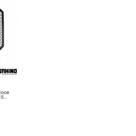
loce
CS
ti