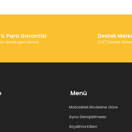
0% Para Garantisi
Destek Merk
ün içinde geri dönüş
24/7 Destek Siste
p
Menü
Motosiklet Modeline Göre
Ayna Genişletmeler
Alçaltma Kitleri