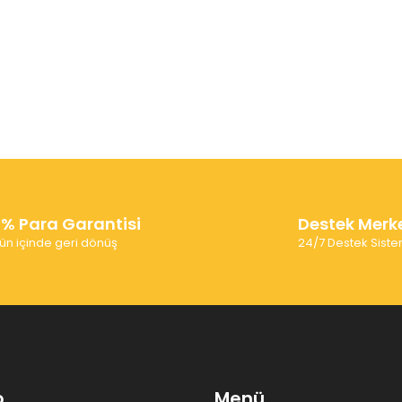
0% Para Garantisi
Destek Merk
ün içinde geri dönüş
24/7 Destek Siste
p
Menü