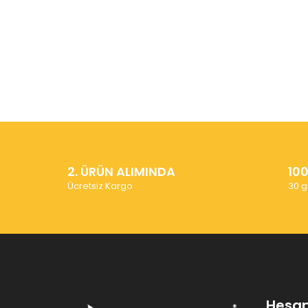
2. ÜRÜN ALIMINDA
10
Ücretsiz Kargo
30 g
Hesa