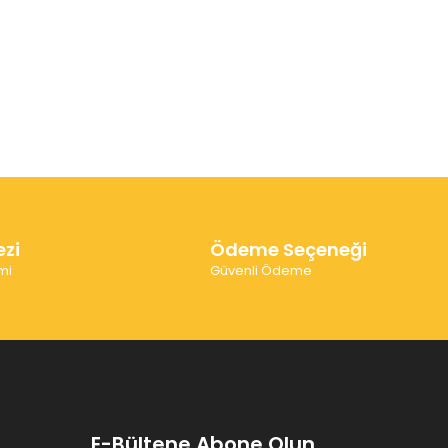
ezi
Ödeme Seçeneği
mi
Güvenli Ödeme
E-Bültene Abone Olun