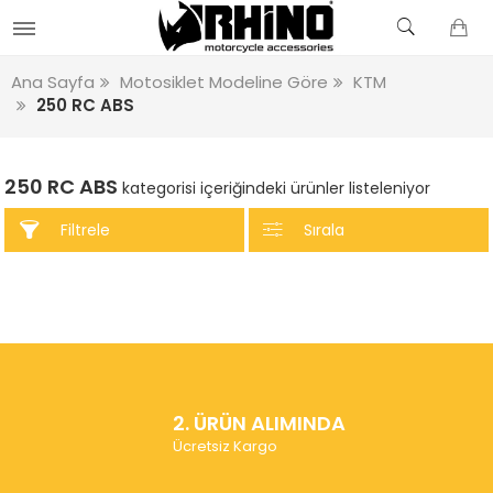
Ana Sayfa
Motosiklet Modeline Göre
KTM
250 RC ABS
250 RC ABS
kategorisi içeriğindeki ürünler listeleniyor
Filtrele
Sırala
2. ÜRÜN ALIMINDA
Ücretsiz Kargo