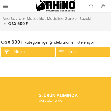
Ana Sayfa
Motosiklet Modeline Göre
Suzuki
GSX 600 F
GSX 600 F
kategorisi içeriğindeki ürünler listeleniyor
Filtrele
Sırala
2. ÜRÜN ALIMINDA
Ücretsiz Kargo