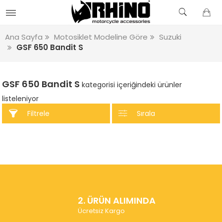
Ana Sayfa
Motosiklet Modeline Göre
Suzuki
GSF 650 Bandit S
GSF 650 Bandit S
kategorisi içeriğindeki ürünler
listeleniyor
Filtrele
Sırala
2. ÜRÜN ALIMINDA
Ücretsiz Kargo