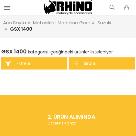
Ana Sayfa
Motosiklet Modeline Göre
Suzuki
GSX 1400
GSX 1400
kategorisi içeriğindeki ürünler listeleniyor
Filtrele
Sırala
2. ÜRÜN ALIMINDA
Ücretsiz Kargo